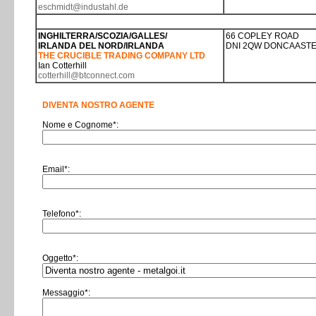
eschmidt@industahl.de
INGHILTERRA/SCOZIA/GALLES/
66 COPLEY ROAD
IRLANDA DEL NORD/IRLANDA
DNI 2QW DONCAASTE
THE CRUCIBLE TRADING COMPANY LTD
Ian Cotterhill
cotterhill@btconnect.com
DIVENTA NOSTRO AGENTE
Nome e Cognome*:
Email*:
Telefono*:
Oggetto*:
Messaggio*: