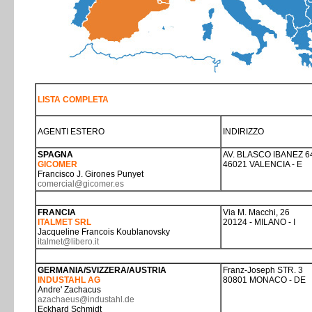
LISTA COMPLETA
AGENTI ESTERO
INDIRIZZO
SPAGNA
AV. BLASCO IBANEZ 64
GICOMER
46021 VALENCIA - E
Francisco J. Girones Punyet
comercial@gicomer.es
FRANCIA
Via M. Macchi, 26
ITALMET SRL
20124 - MILANO - I
Jacqueline Francois Koublanovsky
italmet@libero.it
GERMANIA/SVIZZERA/AUSTRIA
Franz-Joseph STR. 3
INDUSTAHL AG
80801 MONACO - DE
Andre' Zachacus
azachaeus@industahl.de
Eckhard Schmidt